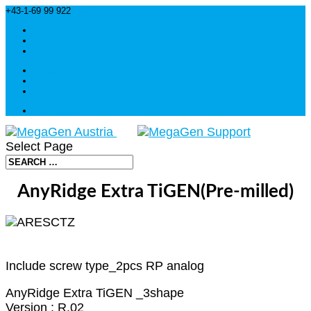
+43-1-69 99 922
info@megagen-austria.at
Facebook
Instagram
Linkedin
Facebook
Instagram
Linkedin
Über Megagen
Select Page
AnyRidge Extra TiGEN(Pre-milled)
Include screw type_2pcs RP analog
AnyRidge Extra TiGEN _3shape
Version : R.02